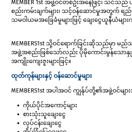
MEMBER 1st အဖွဲ့ဝင်တစ်ဦးအနေဖြင့်၊ သင်သည် ယှဉ်ပ
စည်းကမ်းချက်များ၊ သင့်ဝန်ဆောင်မှုအတွက် ရည
သမဝါယမအခြေခံမူများဖြင့် ချေးငွေယူနီယံများ
MEMBERS1st သို့ဝင်ရောက်ခြင်းဆိုသည်မှာ မည်သည့်
အဖွဲ့အစည်းဖြစ်သော်လည်း ပိုမိုကောင်းမွန်သောနှ
အကျိုးကျေးဇူးများဖြင့်။
ထုတ်ကုန်များနှင့် ဝန်ဆောင်မှုများ
MEMBERS1st အပါအဝင် ကျွန်ုပ်တို့၏အဖွဲ့ဝင်များ
ကိုယ်ပိုင်အကောင့်များ
စားသုံးသူချေးငွေ
လုပ်ငန်းချေးငွေ
အိမ်ခြံမြေချေးငွေ