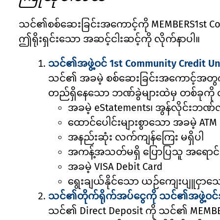
သင်၏စစ်ဆေးခြင်းအကောင့်ကို MEMBERS1st Co
ဤရိုးရှင်းသော အဆင့်ငါးဆင့်ကို လိုက်နာပါ။
သင်၏အဖွဲ့ဝင် 1st Community Credit Uni
သင်၏ အခမဲ့ စစ်ဆေးခြင်းအကောင့်အတွက် လ
တည်ရှိနေသော ဘဏ်ခွဲများထဲမှ တစ်ခုကို
အခမဲ့ eStatements၊ အွန်လိုင်းဘဏ်လုပ်
ထောင်ပေါင်းများစွာသော အခမဲ့ ATM စ
အနည်းဆုံး လက်ကျန်ကြေး မရှိပါ
အကန့်အသတ်မရှိ ပြောပြသူ အရောင်းအ
အခမဲ့ VISA Debit Card
ရွေးချယ်နိုင်သော ယဉ်ကျေးပျူငှာ
သင်၏တိုက်ရိုက်အပ်ငွေကို သင်၏အဖွဲ့ဝင်အ
သင်၏ Direct Deposit ကို သင်၏ MEMBERS