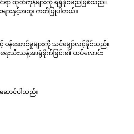
င်ရာ ထုတ်ကုန်များကို ရရှိနိုင်မည်ဖြစ်သည်။
းများနှင့်အတူ၊ ကတိပြုပါတယ်။
ဝန်ဆောင်မှုများကို သင်မျှော်လင့်နိုင်သည်။
လ်ရေးသီးသန့်အာရုံစိုက်ခြင်း၏ ထပ်လောင်း
 ပေးဆောင်ပါသည်။