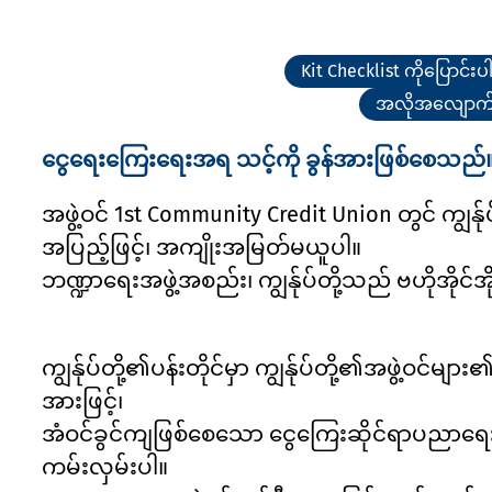
Kit Checklist ကိုပြောင်းပ
အလိုအလျောက် ငွ
ငွေရေးကြေးရေးအရ သင့်ကို ခွန်အားဖြစ်စေသည်
အဖွဲ့ဝင် 1st Community Credit Union တွင် ကျွန
အပြည့်ဖြင့်၊ အကျိုးအမြတ်မယူပါ။
ဘဏ္ဍာရေးအဖွဲ့အစည်း၊ ကျွန်ုပ်တို့သည် ဗဟိုအိုင်အ
ကျွန်ုပ်တို့၏ပန်းတိုင်မှာ ကျွန်ုပ်တို့၏အဖွဲ့ဝင
အားဖြင့်၊
အံဝင်ခွင်ကျဖြစ်စေသော ငွေကြေးဆိုင်ရာပညာရေးနှင
ကမ်းလှမ်းပါ။