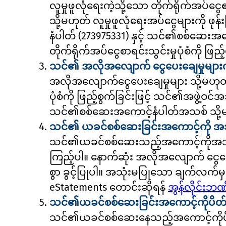
လူမှုဖူလုံရေးကဲ့သို့သော တိုက်ရိုက်အပ်ငွ
သို့မဟုတ် လူမှုဖူလုံရေးအပ်ငွေများကို ဖုန
နံပါတ် (273975331) နှင့် သင်၏စစ်ဆေး
တိုက်ရိုက်အပ်ငွေစာရင်းသွင်းမှုပုံစံကို ဖြည့
သင်၏ အလိုအလျောက် ငွေပေးချေမှုများကို 
အလိုအလျောက်ငွေပေးချေမှုများ သို့မဟုတ်
ပုံစံကို ဖြည့်စွက်ခြင်းဖြင့် သင်၏အဖွဲ
သင်၏စစ်ဆေးအကောင့်နံပါတ်အသစ် သို့
သင်၏ ယခင်စစ်ဆေးခြင်းအကောင့်ကို အသုံး
သင်၏ယခင်စစ်ဆေးသည့်အကောင့်ကိုအသုံးပြ
ကြည့်ပါ။ နောက်ဆုံး အလိုအလျောက် ငွေပေးခ
စွာ ခွင့်ပြုပါ။ အသုံးမပြုသော ချက်လက်မှ
eStatements တောင်းဆိုရန်
အွန်လိုင်းဘဏ
သင်၏ယခင်စစ်ဆေးခြင်းအကောင့်ကိုပိတ်
သင်၏ယခင်စစ်ဆေးနေသည့်အကောင့်ကိုပိတ်ရန