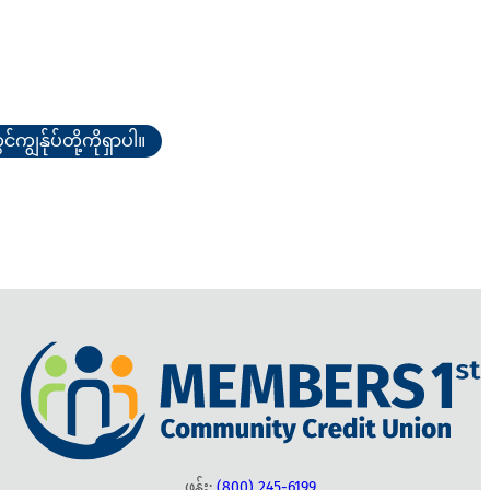
်ကျွန်ုပ်တို့ကိုရှာပါ။
ဖုန်း:
(800) 245-6199