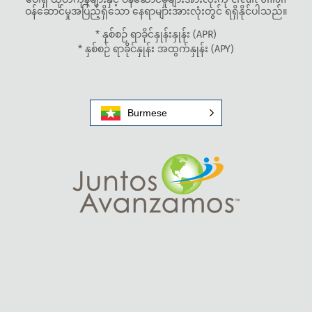
ဝန်ဆောင်မှုအပြည့်ရှိသော နေရာများအားလုံးတွင် ရရှိနိုင်ပါသည်။
* နှစ်စဉ် ရာခိုင်နှုန်းနှုန်း (APR)
* နှစ်စဉ် ရာခိုင်နှုန်း အထွက်နှုန်း (APY)
Burmese