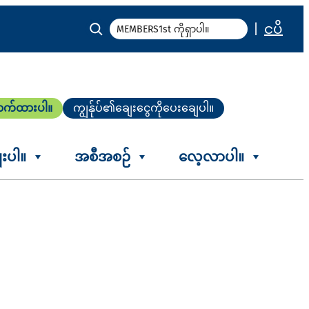
ရှာ
|
ငပိ
ောက်ထားပါ။
ကျွန်ုပ်၏ချေးငွေကိုပေးချေပါ။
ေးပါ။
အစီအစဉ်
လေ့လာပါ။