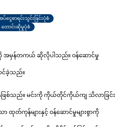
အပ်ငွေစာရင်းသွင်းခြင်းပုံစံ
ောင်းဆိုမှုပုံစံ
းကို အမှန်တကယ် ဆိုလိုပါသည်။ ဝန်ဆောင်မှု
ာင်ခဲ့သည်။
န်ဖြစ်သည်။ မင်းကို ကိုယ်တိုင်ကိုယ်ကျ သိလာခြင်း
ုတ်ကုန်များနှင့် ဝန်ဆောင်မှုများစွာကို