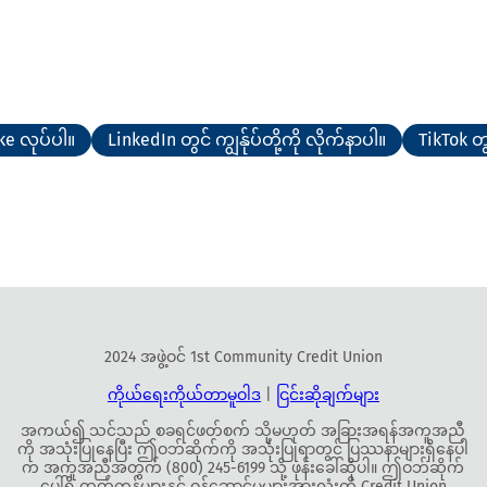
ike လုပ်ပါ။
LinkedIn တွင် ကျွန်ုပ်တို့ကို လိုက်နာပါ။
TikTok တွင
2024 အဖွဲ့ဝင် 1st Community Credit Union
ကိုယ်ရေးကိုယ်တာမူဝါဒ
|
ငြင်းဆိုချက်များ
အကယ်၍ သင်သည် စခရင်ဖတ်စက် သို့မဟုတ် အခြားအရန်အကူအညီ
ကို အသုံးပြုနေပြီး ဤဝဘ်ဆိုက်ကို အသုံးပြုရာတွင် ပြဿနာများရှိနေပါ
က အကူအညီအတွက် (800) 245-6199 သို့ ဖုန်းခေါ်ဆိုပါ။ ဤဝဘ်ဆိုက်
ပေါ်ရှိ ထုတ်ကုန်များနှင့် ဝန်ဆောင်မှုများအားလုံးကို Credit Union