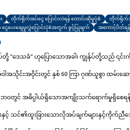
ါ။
တိုက်ရိုက်အပ်ငွေ ပြောင်းလဲရန် တောင်းဆိုမှုပုံစံ
တိုက်ရိုက်
ေပေးချေမှုလွှဲပြောင်းပုံစံအတွက် ခွင့်ပြုချက်
အကောင့်ပိတ်ရန် တ
။
်ုပ်တို့ "ဒေသခံ" ဟုပြောသောအခါ၊ ကျွန်ုပ်တို့သည် ၎င်
ိုဝါအသိုင်းအဝိုင်းတွင် နှစ် 60 ကြာ ဂုဏ်ယူစွာ ထမ်းဆေ
်များ၏ဘဝတွင် အဓိပ္ပါယ်ရှိသောအကျိုးသက်ရောက်မှုရှိစေရ
့် သင်၏ထူးခြားသောလိုအပ်ချက်များနှင့်ကိုက်ညီသော ထ