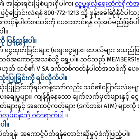
ေ၏ အခြားရင်းမြစ်များရှိပါက၊
လူမှုဖူလုံရေးတိုက်ရိုက်အ
်းဖြင့်ပြောင်းလဲရန် 800-772-1213 သို့ ဖုန်းခေါ်ဆိုန
အကောင့်နံပါတ်အသစ်ကို ပေးဆောင်ရန် လိုအပ်မည်ဖြစ်ပ
်ပါ။
ပြန်ညွှန်းပါ။
 ငွေထုတ်ခြင်းများ (ချေးငွေများ၊ ဘေလ်များ စသည်ဖြ
့ဝင်အသစ်အကောင့်အသစ်သို့ ရွှေ့ပါ။ သင်သည် MEMBERS1
မဟုတ် သင်၏ VISA ဒက်ဘစ်ကတ်နံပါတ်အသစ်ကို ပေး
ပြုခြင်းကို ရပ်လိုက်ပါ။
ုခြင်းကိုရပ်တန့်သော်လည်း သင်၏ပြောင်းလဲမှုများ
ျေမှုများ၊ ကျန်ရှိနေသော ချက်လက်မှတ်များနှင့် ငွေထ
တ်များနှင့် အကောင့်ကတ်များ (ဒက်ဘစ်၊ ATM) များကို ဖ
်လုပ်ငန်းသို့ ဝင်ရောက်ပါ
။
ပါ။
်၊ အကောင့်ပိတ်ရန်တောင်းဆိုမှုပုံစံကိုဖြည့်ပါ။