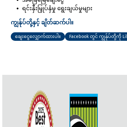
ရင်းနှီးမြှုပ်နှံမှု ရွေးချယ်မှုများ
ကျွန်ုပ်တို့နှင့် ချိတ်ဆက်ပါ။
ချေးငွေလျှောက်ထားပါ။
Facebook တွင် ကျွန်ုပ်တို့ကို L