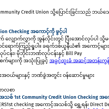
mmunity Credit Union သို့ပြောင်းခြင်းသည် ဘယ်
on Checking အကောင့်ကို ဖွင့်ပါ
ျှောက်လွှာကို အွန်လိုင်းတွင် ပြီးအောင်လုပ်ပါ သို
 ဝင်ရောက်ကြည့်ရှုပါ။ ခရက်ဒစ်ယူနီယံ၏ အကောင့်မျာ
ငန်း၊ မိုဘိုင်းဘဏ်လုပ်ငန်းနှင့် Bill Pay
က်များကို အသုံးပြုခွင့်
အခွင့်ထူးခံ အဆင့်အတန်းကွန
၀ယ်များနှင့် ဘဏ်ခွဲအတွင်း ဝန်ဆောင်မှုများ
သောလစာ
သစ် 1st Community Credit Union Checking အကောင့်
1st checking အကောင့်အသစ်သို့ ရွှေ့ရန်၊ Direct De