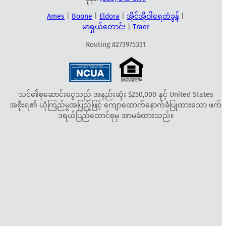
Ames
|
Boone
|
Eldora
|
အိုင်အိုဝါရေတံခွန်
|
မာရှယ်တောင်း
|
Traer
Routing #273975331
သင်၏စုဆောင်းငွေသည် အနည်းဆုံး $250,000 နှင့် United States
အစိုးရ၏ ယုံကြည်မှုအပြည့်ဖြင့် ကျောထောက်နောက်ခံပြုထားသော ဖက်
ဒရယ်ပြည်ထောင်စုမှ အာမခံထားသည်။