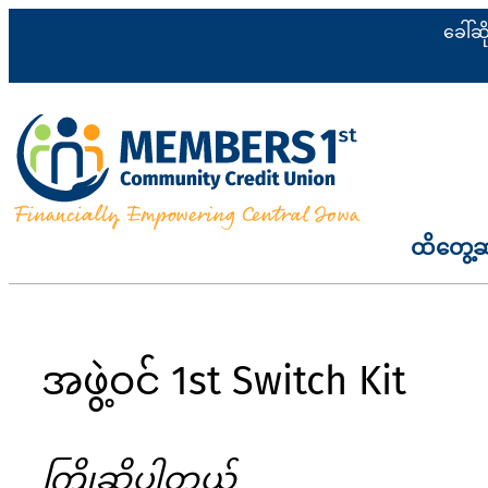
အကြောင်းအရာ
ခေါ်ဆ
သို့
ကျော်သွား
ပါ
ထိတွေ့
အဖွဲ့ဝင် 1st Switch Kit
ကြိုဆိုပါတယ်