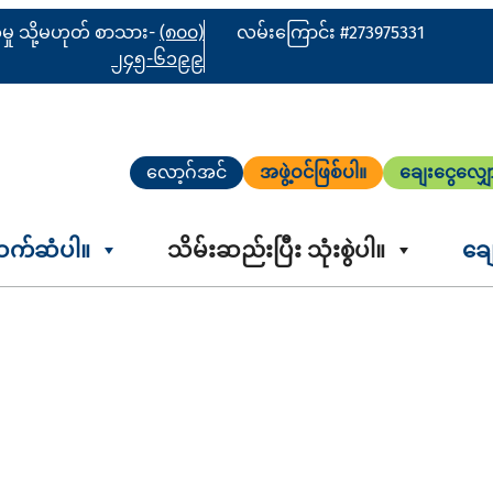
ိုမှု သို့မဟုတ် စာသား-
(၈၀၀)
လမ်းကြောင်း #273975331
၂၄၅-၆၁၉၉
လော့ဂ်အင်
အဖွဲ့ဝင်ဖြစ်ပါ။
ချေးငွေလျှ
ဆက်ဆံပါ။
သိမ်းဆည်းပြီး သုံးစွဲပါ။
ချ