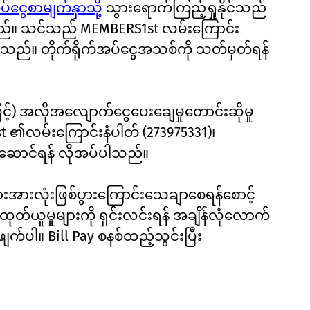
ပ်ငွေစာမျက်နှာသို့
သွားရောက်ကြည့်ရှုနိုင်သည်
ိုင်ပါသည်။ သင်သည် MEMBERS1st လမ်းကြောင်း
ါသည်။ တိုက်ရိုက်အပ်ငွေအသစ်ကို သတ်မှတ်ရန်
င့်) အလိုအလျောက်ငွေပေးချေမှုတောင်းဆိုမှု
st ၏လမ်းကြောင်းနံပါတ် (273975331)၊
ဆောင်ရန် လိုအပ်ပါသည်။
အားလုံးဖြစ်ပွားကြောင်းသေချာစေရန်စောင့်
ုတ်ယူမှုများကို ရှင်းလင်းရန် အချိန်လုံလောက်
ျက်ပါ။ Bill Pay စနစ်ထည့်သွင်းပြီး