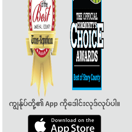
ကျွန်ုပ်တို့၏ App ကိုဒေါင်းလုဒ်လုပ်ပါ။