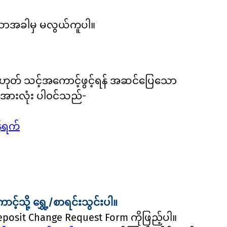
သောအခါမှ မလွယ်ကူပါ။
့မဟုတ် သင့်အကောင့်ဖွင့်ရန် အဆင်ပြေသော
းအားလုံး ပါ၀င်သည်-
်ရက်
သို့ ရွှေ့/စာရင်းသွင်းပါ။
posit Change Request Form ကိုဖြည့်ပါ။