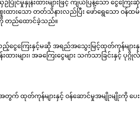
ြိုင်မှုနှုန်းထားများဖြင့် ကျယ်ပြန့်သော ငွေကြေးဆို
်စူးထားသော တတ်သိနားလည်ပြီး ဖော်ရွေသော ဝန်ထမ်
ကို တည်ထောင်ခဲ့သည်။
ငွေကြေးနှင့်မဆို အရည်အသွေးမြင့်ထုတ်ကုန်များနှင့် 
ုန်းထားများ၊ အခကြေးငွေများ သက်သာခြင်းနှင့် ပုဂ္ဂို
အတွက် ထုတ်ကုန်များနှင့် ဝန်ဆောင်မှုအမျိုးမျိုးကို