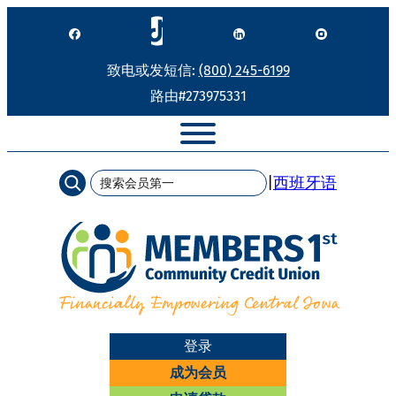
跳
至
内
致电或发短信:
(800) 245-6199
容
路由#273975331
搜
|
西班牙语
索
登录
成为会员