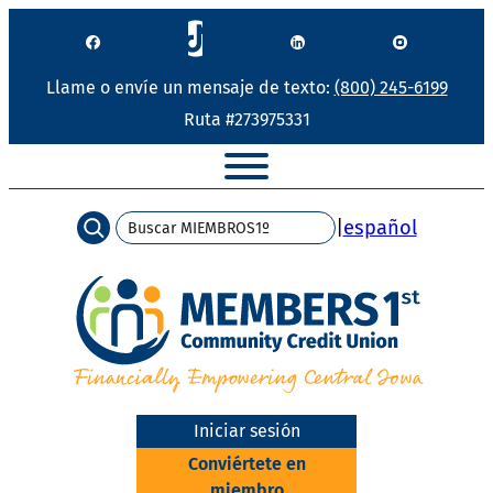
Saltar
al
contenido
Llame o envíe un mensaje de texto:
(800) 245-6199
Ruta #273975331
Búsqueda
|
español
Iniciar sesión
Conviértete en
miembro