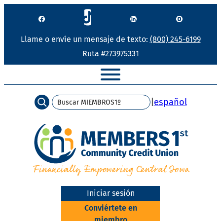
Saltar
al
contenido
Llame o envíe un mensaje de texto:
(800) 245-6199
Ruta #273975331
Búsqueda
|
español
Iniciar sesión
Conviértete en
miembro