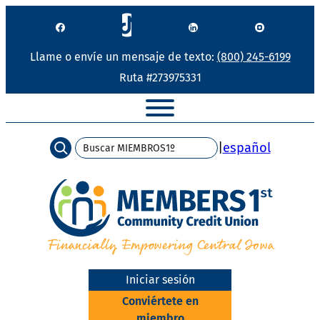
Saltar
al
contenido
Llame o envíe un mensaje de texto:
(800) 245-6199
Ruta #273975331
Búsqueda
|
español
Iniciar sesión
Conviértete en
miembro