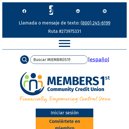
Saltar
al
contenido
Llamada o mensaje de texto:
(800) 245-6199
Ruta #273975331
Búsqueda
|
español
Iniciar sesión
Conviértete en
miembro