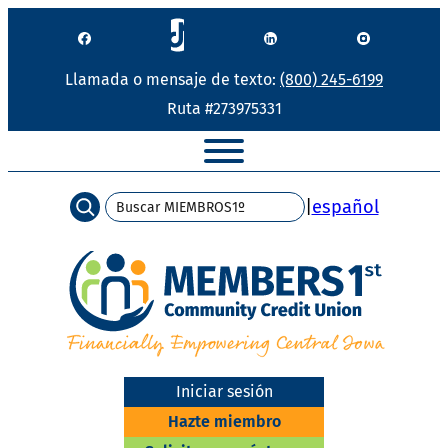
Saltar
al
contenido
Llamada o mensaje de texto:
(800) 245-6199
Ruta #273975331
Buscar
|
español
Iniciar sesión
Hazte miembro