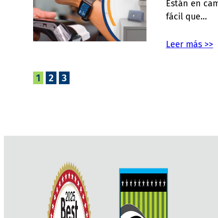
Están en cam
fácil que…
Leer más >>
1
2
3