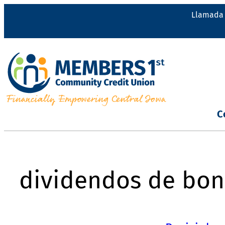
Saltar
Llamada 
al
contenido
C
dividendos de bon