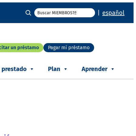
Buscar
|
español
citar un préstamo
Pagar mi préstamo
r prestado
Plan
Aprender