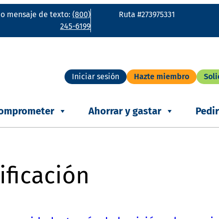
o mensaje de texto:
(800)
Ruta #273975331
245-6199
Iniciar sesión
Hazte miembro
Soli
omprometer
Ahorrar y gastar
Pedi
ificación