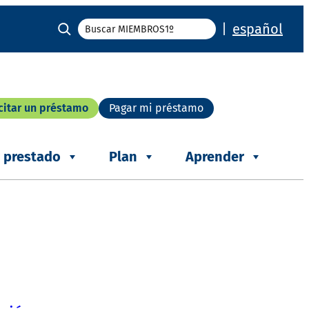
Buscar
|
español
citar un préstamo
Pagar mi préstamo
r prestado
Plan
Aprender