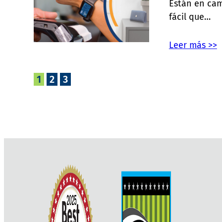
Están en cam
fácil que…
Leer más >>
1
2
3