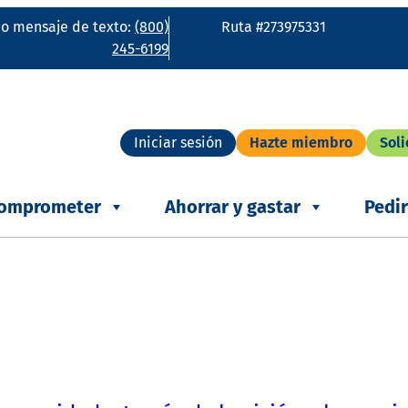
o mensaje de texto:
(800)
Ruta #273975331
245-6199
Iniciar sesión
Hazte miembro
Soli
omprometer
Ahorrar y gastar
Pedi