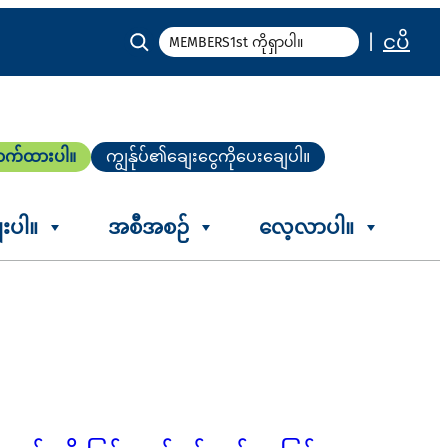
ရှာ
|
ငပိ
ပါ
ောက်ထားပါ။
ကျွန်ုပ်၏ချေးငွေကိုပေးချေပါ။
ေးပါ။
အစီအစဉ်
လေ့လာပါ။