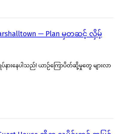
halltown — Plan မှတဆင့် လှိမ့်
ရပ်နားနေပါသည်! ယာဉ်ကြောပိတ်ဆို့မှုတွေ များလာ