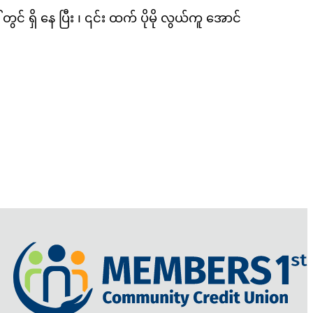
ရှိ နေ ပြီး ၊ ၎င်း ထက် ပိုမို လွယ်ကူ အောင်