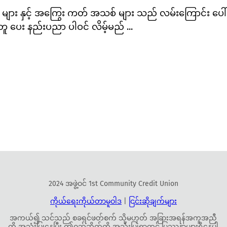
း နှင့် အကြွေး ကတ် အသစ် များ သည် လမ်းကြောင်း ပေါ် တွင် 
ူ ပေး နည်းပညာ ပါဝင် လိမ့်မည် ...
2024 အဖွဲ့ဝင် 1st Community Credit Union
ကိုယ်ရေးကိုယ်တာမူဝါဒ
|
ငြင်းဆိုချက်များ
အကယ်၍ သင်သည် စခရင်ဖတ်စက် သို့မဟုတ် အခြားအရန်အကူအညီ
ကို အသုံးပြုနေပြီး ဤဝဘ်ဆိုက်ကို အသုံးပြုရာတွင် ပြဿနာများရှိနေပါ