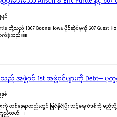
ှပံ့ပိုးပေးသော Alison & Eric Purtle နှင့် 60
ုနှစ်
Purtle တို့သည် 1867 Boone၊ Iowa ပိုင်ဆိုင်မှုကို 607 Guest
ှောက်ခဲ့သည်။။။
ည် အဖွဲ့ဝင် 1st အဖွဲ့ဝင်များကို Debt— မှထွ
နှစ်
ုံးကို တစ်နေရာတည်းတွင် မြင်နိုင်ပြီး သင့်ခရက်ဒစ်ကို မ
ကူညီတယ်။။။