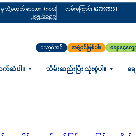
ိုမှု သို့မဟုတ် စာသား-
(၈၀၀)
လမ်းကြောင်း #273975331
၂၄၅-၆၁၉၉
လော့ဂ်အင်
အဖွဲ့ဝင်ဖြစ်ပါ။
ချေးငွေလျှ
ဆက်ဆံပါ။
သိမ်းဆည်းပြီး သုံးစွဲပါ။
ချ