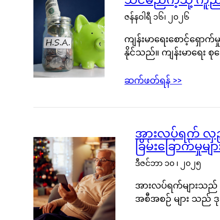
သင်မည်ကဲ့သို့ ကူည
ဇန်နဝါရီ ၁၆၊ ၂၀၂၆
ကျန်းမာရေးစောင့်ရှောက
နိုင်သည်။ ကျန်းမာရေး
ဆက်ဖတ်ရန် >>
အားလပ်ရက် လှည့်
ခြိမ်းခြောက်မှုမျ
ဒီဇင်ဘာ ၁၀ ၊ ၂၀၂၅
အားလပ်ရက်များသည် လူ
အစီအစဉ် များ သည် ဒုက္ခသ