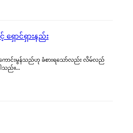
် ရှောင်ရှားနည်း
 ကောင်းမွန်သည်ဟု ခံစားရသော်လည်း လိမ်လည်
ာပါသည်။…