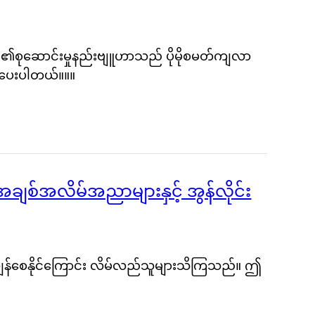
င်၏စုဆောင်းမှုနည်းဗျူဟာသည် ပိုမိုစမတ်ကျလာ
ီပေးပါတယ်။။။
ချစ်အလိမ်အညာများနှင့် အွန်လိုင်း
ီးကျန်စေနိုင်ကြောင်း လိမ်လည်သူများသိကြသည်။ ဤ