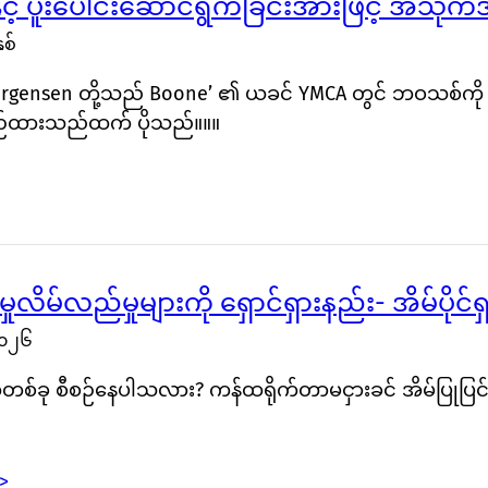
်နှင့် ပူးပေါင်းဆောင်ရွက်ခြင်းအားဖြင့် အသို
ှစ်
 Jorgensen တို့သည် Boone’ ၏ ယခင် YMCA တွင် ဘဝသစ်ကို ရှ
ယဉ်ထားသည်ထက် ပိုသည်။။။
မှုလိမ်လည်မှုများကို ရှောင်ရှားနည်း- အိမ်ပိုင
၂၀၂၆
တစ်ခု စီစဉ်နေပါသလား? ကန်ထရိုက်တာမငှားခင် အိမ်ပြုပ
>