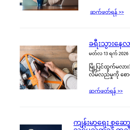
ဆက်ဖတ်ရန် >>
ခရီးသွားနေလာ
မတ်လ 13 ရက် 2026 ခ
မြို့ပြင်ထွက်မလာ
လိမ်လည်မှုကို စောစီ
ဆက်ဖတ်ရန် >>
ကျန်းမာရေး စုဆောင