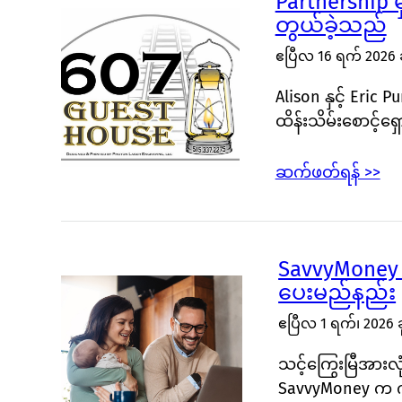
Partnership မ
တွယ်ခဲ့သည်
ဧပြီလ 16 ရက် 2026 ခ
Alison နှင့် Eric 
ထိန်းသိမ်းစောင့်ရ
ဆက်ဖတ်ရန် >>
SavvyMoney သ
ပေးမည်နည်း
ဧပြီလ 1 ရက်၊ 2026 ခု
သင့်ကြွေးမြီအားလ
SavvyMoney က 