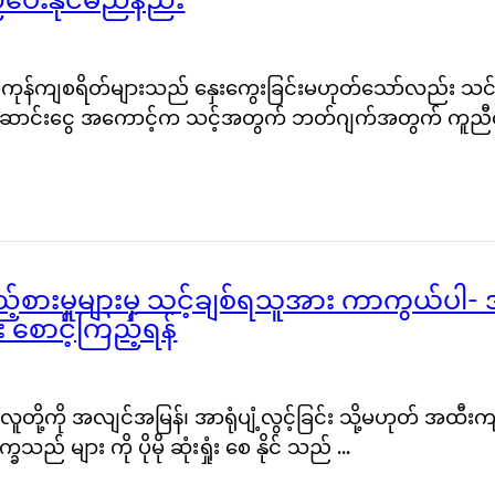
ီပေးနိုင်မည်နည်း
်မှုကုန်ကျစရိတ်များသည် နှေးကွေးခြင်းမဟုတ်သော်လည်း သ
 စုဆောင်းငွေ အကောင့်က သင့်အတွက် ဘတ်ဂျက်အတွက် ကူည
စားမှုများမှ သင့်ချစ်ရသူအား ကာကွယ်ပါ- အ
ား စောင့်ကြည့်ရန်
တို့ကို အလျင်အမြန်၊ အာရုံပျံ့လွင့်ခြင်း သို့မဟုတ် အထ
ည် များ ကို ပိုမို ဆုံးရှုံး စေ နိုင် သည် ...