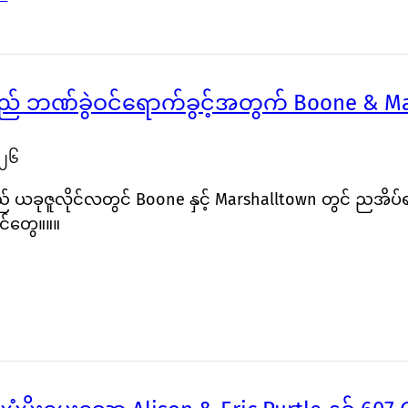
 ဘဏ်ခွဲဝင်ရောက်ခွင့်အတွက် Boone & Mars
၀၂၆
် ယခုဇူလိုင်လတွင် Boone နှင့် Marshalltown တွင် ညအိပ်
ဝင်တွေ။။။