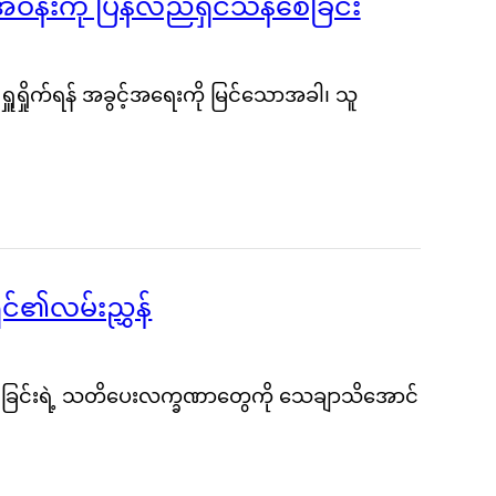
က်အဝန်းကို ပြန်လည်ရှင်သန်စေခြင်း
ူရှိုက်ရန် အခွင့်အရေးကို မြင်သောအခါ၊ သူ
်ရှင်၏လမ်းညွှန်
ြင်ခြင်းရဲ့ သတိပေးလက္ခဏာတွေကို သေချာသိအောင်