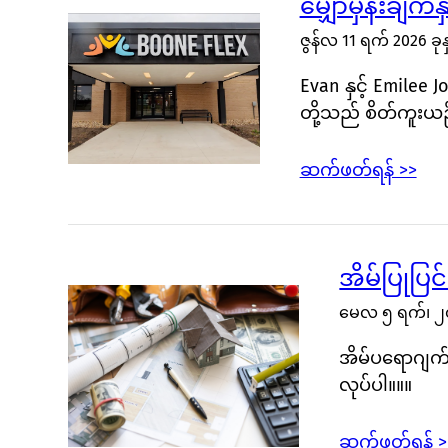
မျှော်မှန်းချက
ဇွန်လ 11 ရက် 2026 ခုန
Evan နှင့် Emilee
တို့သည် စိတ်ကူး
ဆက်ဖတ်ရန် >>
အိမ်ပြုပြင်
မေလ ၅ ရက်၊ 
အိမ်ပရောဂျက်
လုပ်ပါ။။။
ဆက်ဖတ်ရန် >