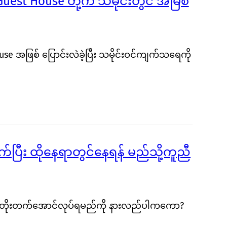
7 Guest House တို့က သမိုင်းတွင် အမြစ်
 House အဖြစ် ပြောင်းလဲခဲ့ပြီး သမိုင်းဝင်ကျက်သရေကို
က်ပြီး ထိုနေရာတွင်နေရန် မည်သို့ကူညီ
ည်သို့တိုးတက်အောင်လုပ်ရမည်ကို နားလည်ပါကကော?