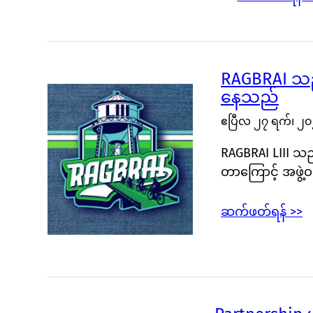
RAGBRAI သည်
နေသည်
ဧပြီလ ၂၇ ရက်၊ ၂
RAGBRAI LIII သည
တာကြောင့် အဖွဲ့
ဆက်ဖတ်ရန် >>