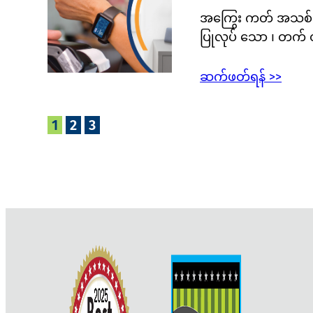
အကြွေး ကတ် အသစ် မျာ
ပြုလုပ် သော ၊ တက် တ
ဆက်ဖတ်ရန် >>
1
2
3