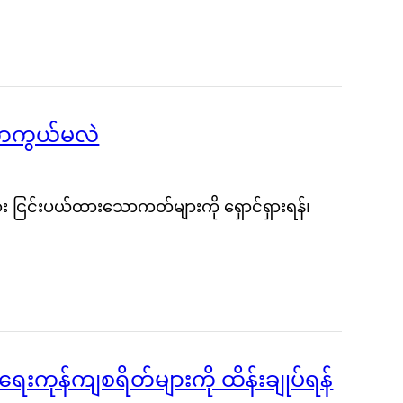
ုကာကွယ်မလဲ
း ငြင်းပယ်ထားသောကတ်များကို ရှောင်ရှားရန်၊
းကုန်ကျစရိတ်များကို ထိန်းချုပ်ရန်