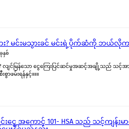
း? မင်းမသွားခင် မင်းရဲ့ပိုက်ဆံကို ဘယ်လိ
ုနှစ်
း? လျင်မြန်သော ငွေကြေးပြင်ဆင်မှုအဆင့်အချို့သည် သင့်အာ
းစွာဖမ်းရန်နှင့်။။။
်းငွေ အကောင့် 101- HSA သည် သင့်ကျန်းမာရေ