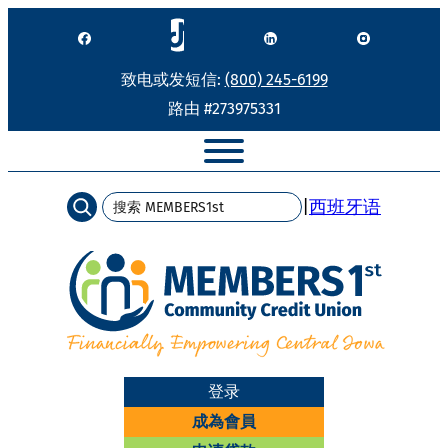
跳
至
内
致电或发短信:
(800) 245-6199
容
路由 #273975331
搜
|
西班牙语
索
登录
成為會員