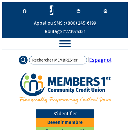
Passer
au
contenu
Appel ou SMS :
(800) 245-6199
Routage #273975331
Recherche
|
Espagnol
S'identifier
Devenir membre