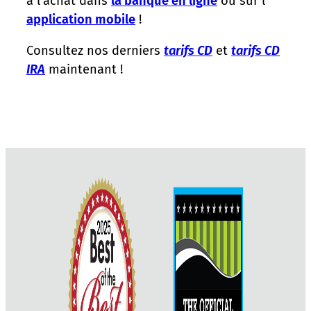
à l'achat dans
la banque en ligne
ou sur l'
application mobile
!
Consultez nos derniers
tarifs CD
et
tarifs CD
IRA
maintenant !