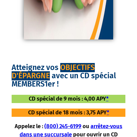
Atteignez vos
OBJECTIFS
D'ÉPARGNE
avec un CD spécial
MEMBERS1er !
CD spécial de 9 mois : 4,00 APY
*
CD spécial de 18 mois : 3,75 APY
*
Appelez le :
(800) 245-6199
ou
arrêtez-vous
dans une succursale
pour ouvrir un CD