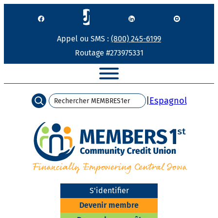
Passer
au
contenu
Appel ou SMS :
(800) 245-6199
Routage #273975331
Recherche
|
Espagnol
S'identifier
Devenir membre