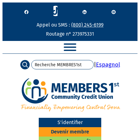
Passer
au
contenu
Appel ou SMS :
(800) 245-6199
Routage n° 273975331
Recherche
|
Espagnol
S'identifier
Devenir membre