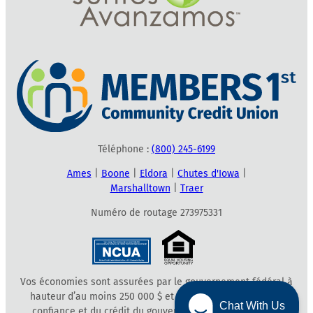
Téléphone :
(800) 245-6199
Ames
|
Boone
|
Eldora
|
Chutes d'Iowa
|
Marshalltown
|
Traer
Numéro de routage 273975331
Vos économies sont assurées par le gouvernement fédéral à
hauteur d’au moins 250 000 $ et bénéficient de la pleine
Chat With Us
confiance et du crédit du gouvernement des États-Unis.