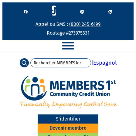
Passer
au
contenu
Appel ou SMS :
(800) 245-6199
Routage #273975331
Recherche
|
Espagnol
S'identifier
Devenir membre