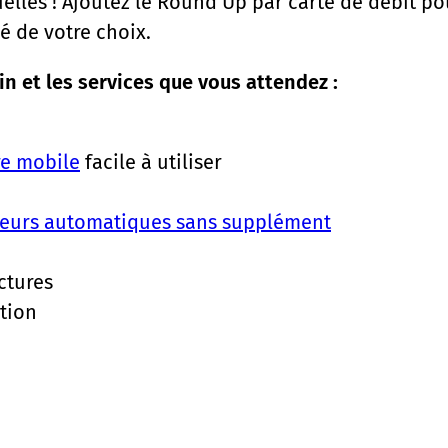
les ! Ajoutez le Round Up par carte de débit pou
 de votre choix.
n et les services que vous attendez :
re mobile
facile à utiliser
teurs automatiques sans supplément
ctures
tion