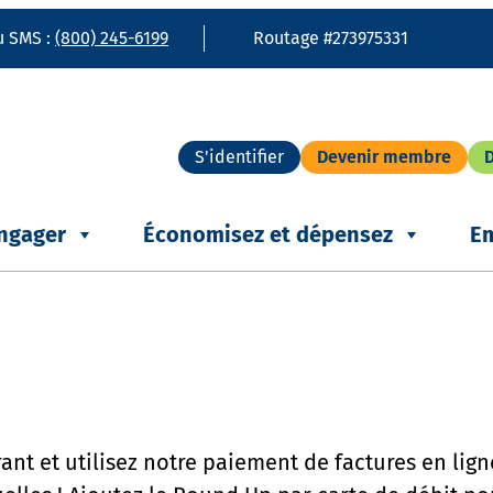
u SMS :
(800) 245-6199
Routage #273975331
S'identifier
Devenir membre
ngager
Économisez et dépensez
E
nt et utilisez notre paiement de factures en ligne