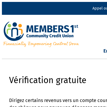
Passer
Appel o
au
contenu
E
Vérification gratuite
Dirigez certains revenus vers un compte coura