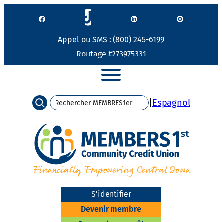
Passer
au
contenu
Appel ou SMS :
(800) 245-6199
Routage #273975331
Recherche
|
Espagnol
S'identifier
Devenir membre