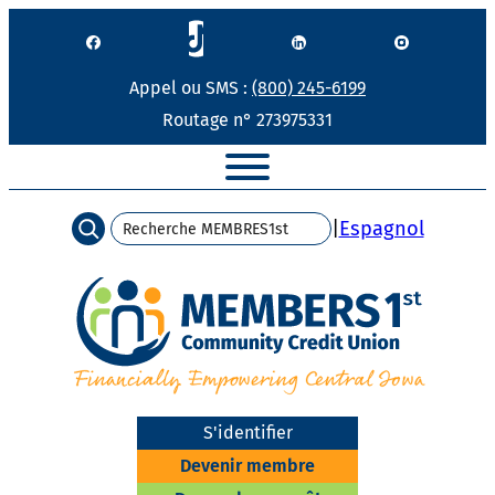
Passer
au
contenu
Appel ou SMS :
(800) 245-6199
Routage n° 273975331
Recherche
|
Espagnol
S'identifier
Devenir membre