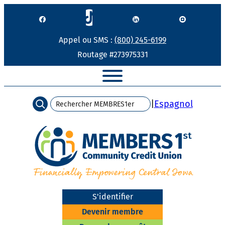
Passer
au
contenu
Appel ou SMS :
(800) 245-6199
Routage #273975331
Chercher
|
Espagnol
S'identifier
Devenir membre